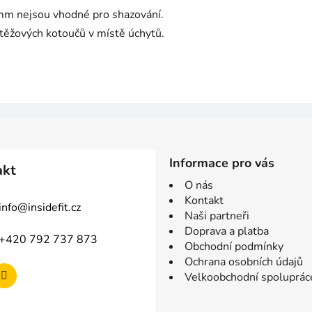
m nejsou vhodné pro shazování.
ěžových kotoučů v místě úchytů.
Informace pro vás
akt
O nás
Kontakt
info
@
insidefit.cz
Naši partneři
Doprava a platba
+420 792 737 873
Obchodní podmínky
Ochrana osobních údajů
Velkoobchodní spoluprác