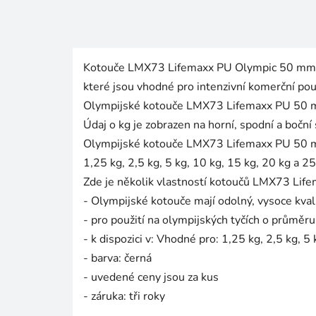
Kotouče LMX73 Lifemaxx PU Olympic 50 mm j
které jsou vhodné pro intenzivní komerční použ
Olympijské kotouče LMX73 Lifemaxx PU 50 mm 
Údaj o kg je zobrazen na horní, spodní a boční 
Olympijské kotouče LMX73 Lifemaxx PU 50 mm 
1,25 kg, 2,5 kg, 5 kg, 10 kg, 15 kg, 20 kg a 25
Zde je několik vlastností kotoučů LMX73 Li
- Olympijské kotouče mají odolný, vysoce kval
- pro použití na olympijských tyčích o průmě
- k dispozici v: Vhodné pro: 1,25 kg, 2,5 kg, 5
- barva: černá
- uvedené ceny jsou za kus
- záruka: tři roky