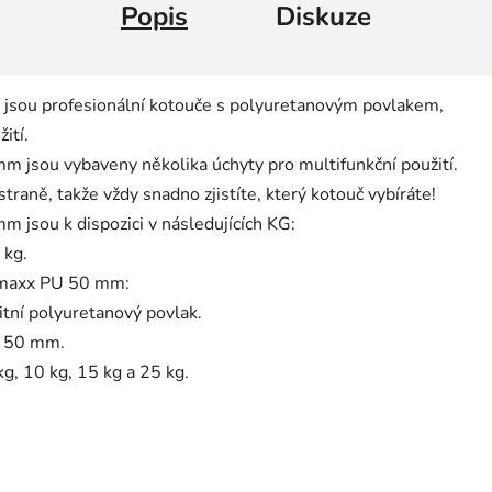
Popis
Diskuze
sou profesionální kotouče s polyuretanovým povlakem,
ití.
jsou vybaveny několika úchyty pro multifunkční použití.
straně, takže vždy snadno zjistíte, který kotouč vybíráte!
jsou k dispozici v následujících KG:
 kg.
femaxx PU 50 mm:
itní polyuretanový povlak.
ru 50 mm.
 kg, 10 kg, 15 kg a 25 kg.