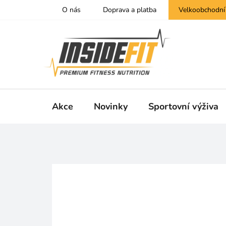
Přejít
O nás
Doprava a platba
Velkoobchodní
na
obsah
Akce
Novinky
Sportovní výživa