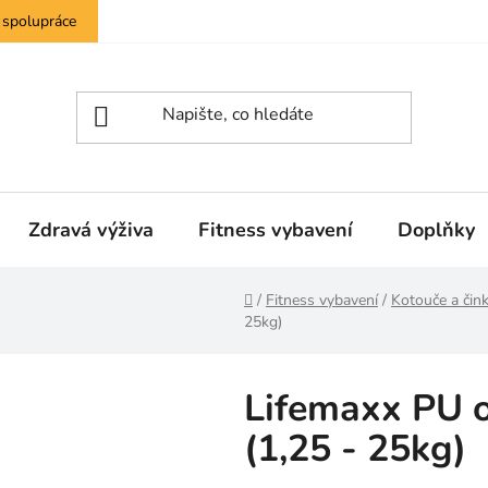
 spolupráce
Zdravá výživa
Fitness vybavení
Doplňky
Domů
/
Fitness vybavení
/
Kotouče a čin
25kg)
Lifemaxx PU 
(1,25 - 25kg)