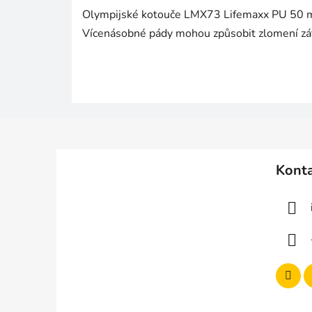
Olympijské kotouče LMX73 Lifemaxx PU 50 m
Vícenásobné pády mohou způsobit zlomení zát
Z
á
Kont
p
a
t
í