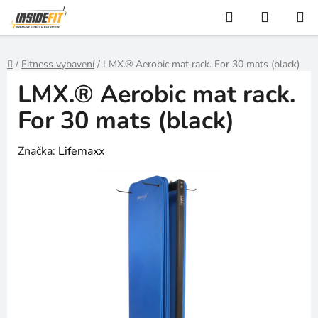
Přejít
Hledat
NÁKUP
na
KOŠÍK
obsah
Domů
/
Fitness vybavení
/
LMX.® Aerobic mat rack. For 30 mats (black)
LMX.® Aerobic mat rack.
For 30 mats (black)
Značka:
Lifemaxx