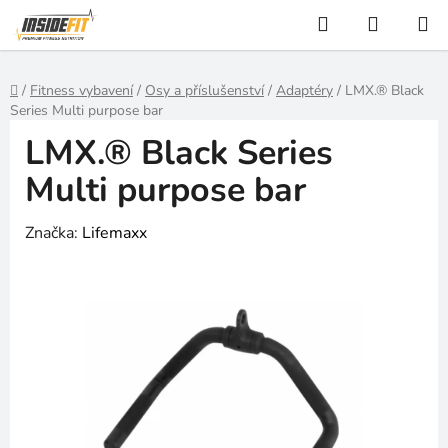
Přejít
Hledat
NÁKUP
na
KOŠÍK
obsah
Domů
/
Fitness vybavení
/
Osy a příslušenství
/
Adaptéry
/
LMX.® Black
Series Multi purpose bar
LMX.® Black Series
Multi purpose bar
Značka:
Lifemaxx