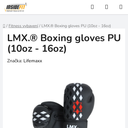
Přejít
Hledat
NÁKUP
na
KOŠÍK
obsah
Domů
/
Fitness vybavení
/
LMX.® Boxing gloves PU (10oz - 16oz)
LMX.® Boxing gloves PU
(10oz - 16oz)
Značka:
Lifemaxx