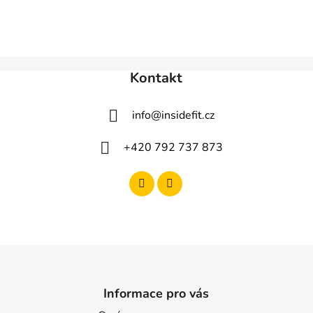
Kontakt
info
@
insidefit.cz
+420 792 737 873
Informace pro vás