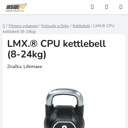
Přejít
Hledat
NÁKUP
na
KOŠÍK
obsah
Domů
/
Fitness vybavení
/
Kotouče a činky
/
Kettlebell
/
LMX.® CPU
kettlebell (8-24kg)
LMX.® CPU kettlebell
(8-24kg)
Značka:
Lifemaxx