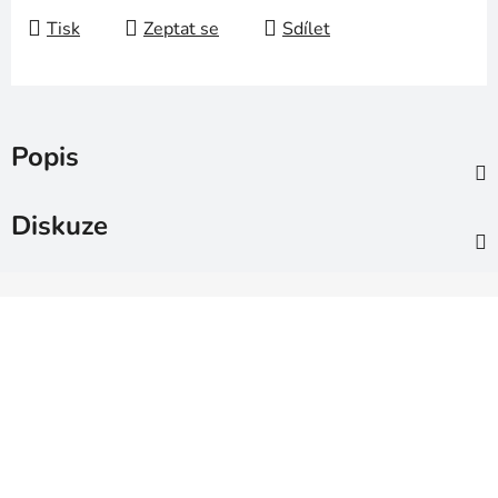
Tisk
Zeptat se
Sdílet
Popis
Diskuze
Z
á
p
a
t
í