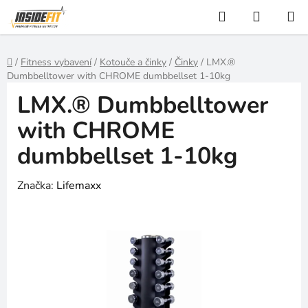
Přejít
Hledat
NÁKUP
na
KOŠÍK
obsah
Domů
/
Fitness vybavení
/
Kotouče a činky
/
Činky
/
LMX.®
Dumbbelltower with CHROME dumbbellset 1-10kg
LMX.® Dumbbelltower
with CHROME
dumbbellset 1-10kg
Značka:
Lifemaxx