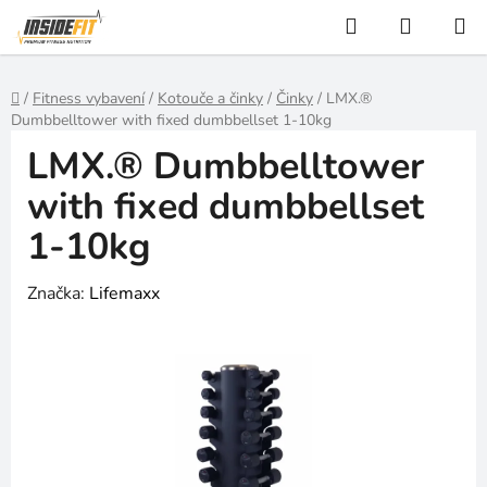
Přejít
Hledat
NÁKUP
na
KOŠÍK
obsah
Domů
/
Fitness vybavení
/
Kotouče a činky
/
Činky
/
LMX.®
Dumbbelltower with fixed dumbbellset 1-10kg
LMX.® Dumbbelltower
with fixed dumbbellset
1-10kg
Značka:
Lifemaxx