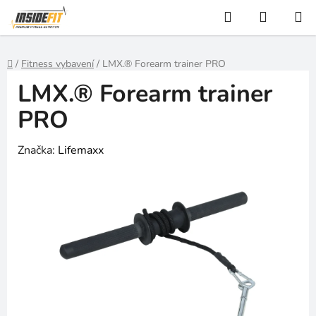
Přejít
Hledat
NÁKUP
na
KOŠÍK
obsah
Domů
/
Fitness vybavení
/
LMX.® Forearm trainer PRO
LMX.® Forearm trainer
PRO
Značka:
Lifemaxx