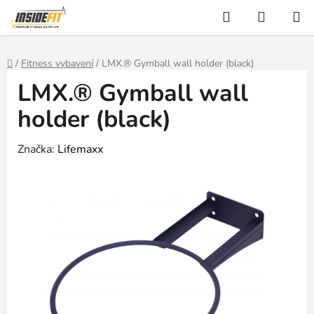
Přejít
Hledat
NÁKUP
na
KOŠÍK
obsah
Domů
/
Fitness vybavení
/
LMX.® Gymball wall holder (black)
LMX.® Gymball wall
holder (black)
Značka:
Lifemaxx