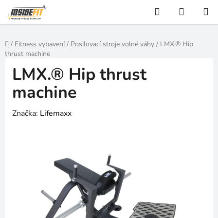
Přejít
Hledat
NÁKUP
na
KOŠÍK
obsah
Domů
/
Fitness vybavení
/
Posilovací stroje volné váhy
/
LMX.® Hip
thrust machine
LMX.® Hip thrust
machine
Značka:
Lifemaxx