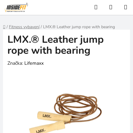
Přejít
Hledat
NÁKUP
na
KOŠÍK
obsah
Domů
/
Fitness vybavení
/
LMX.® Leather jump rope with bearing
LMX.® Leather jump
rope with bearing
Značka:
Lifemaxx