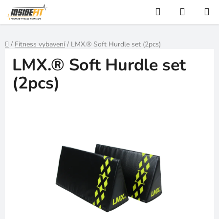
Přejít
Hledat
NÁKUP
na
KOŠÍK
obsah
Domů
/
Fitness vybavení
/
LMX.® Soft Hurdle set (2pcs)
LMX.® Soft Hurdle set
(2pcs)