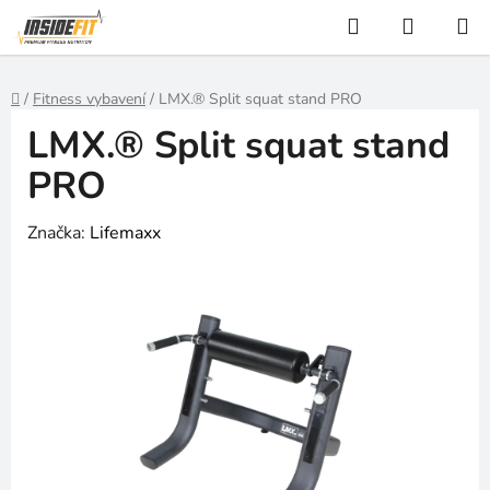
Přejít
Hledat
NÁKUP
na
KOŠÍK
obsah
Domů
/
Fitness vybavení
/
LMX.® Split squat stand PRO
LMX.® Split squat stand
PRO
Značka:
Lifemaxx