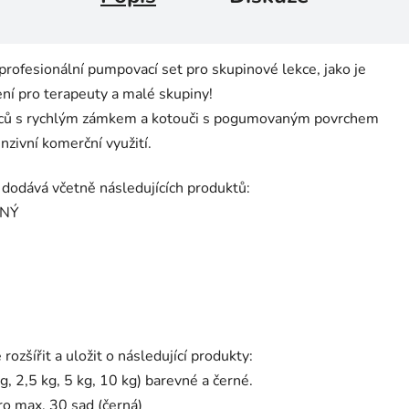
fesionální pumpovací set pro skupinové lekce, jako je
ní pro terapeuty a malé skupiny!
ímců s rychlým zámkem a kotouči s pogumovaným povrchem
nzivní komerční využití.
dává včetně následujících produktů:
RNÝ
ířit a uložit o následující produkty:
2,5 kg, 5 kg, 10 kg) barevné a černé.
o max. 30 sad (černá)