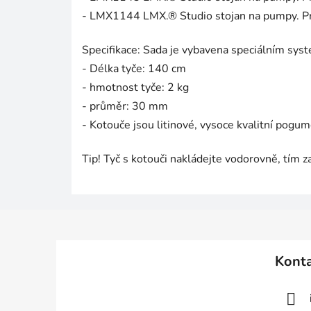
- LMX1144 LMX.® Studio stojan na pumpy. Pr
Specifikace: Sada je vybavena speciálním syst
- Délka tyče: 140 cm
- hmotnost tyče: 2 kg
- průměr: 30 mm
- Kotouče jsou litinové, vysoce kvalitní pogu
Tip! Tyč s kotouči nakládejte vodorovně, tím zaj
Z
á
Kont
p
a
t