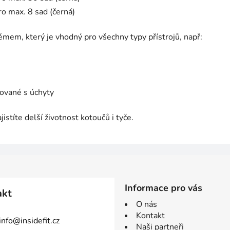
o max. 8 sad (černá)
émem, který je vhodný pro všechny typy přístrojů, např:
mované s úchyty
istíte delší životnost kotoučů i tyče.
Informace pro vás
akt
O nás
Kontakt
info
@
insidefit.cz
Naši partneři