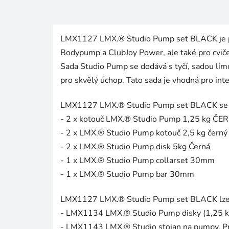
LMX1127 LMX.® Studio Pump set BLACK je pro
Bodypump a ClubJoy Power, ale také pro cviče
Sada Studio Pump se dodává s tyčí, sadou l
pro skvělý úchop. Tato sada je vhodná pro inte
LMX1127 LMX.® Studio Pump set BLACK se do
- 2 x kotouč LMX.® Studio Pump 1,25 kg ČE
- 2 x LMX.® Studio Pump kotouč 2,5 kg černý
- 2 x LMX.® Studio Pump disk 5kg Černá
- 1 x LMX.® Studio Pump collarset 30mm
- 1 x LMX.® Studio Pump bar 30mm
LMX1127 LMX.® Studio Pump set BLACK lze rozš
- LMX1134 LMX.® Studio Pump disky (1,25 kg, 
- LMX1143 LMX.® Studio stojan na pumpy. Pr