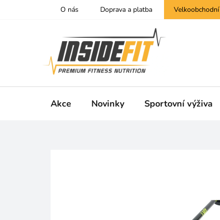
Přejít
O nás
Doprava a platba
Velkoobchodní
na
obsah
Akce
Novinky
Sportovní výživa