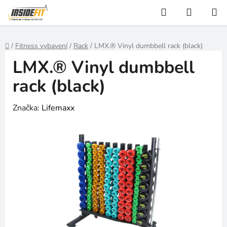
Přejít
Hledat
NÁKUP
na
KOŠÍK
obsah
Domů
/
Fitness vybavení
/
Rack
/
LMX.® Vinyl dumbbell rack (black)
LMX.® Vinyl dumbbell
rack (black)
Značka:
Lifemaxx