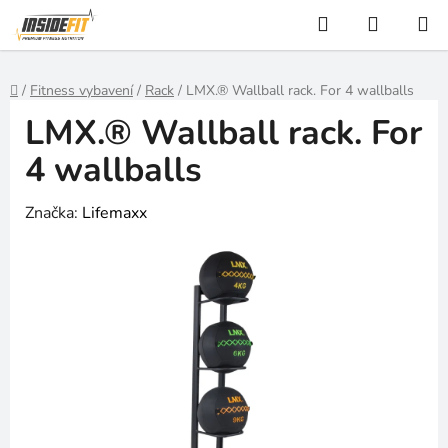
Přejít
Hledat
NÁKUP
na
KOŠÍK
obsah
Domů
/
Fitness vybavení
/
Rack
/
LMX.® Wallball rack. For 4 wallballs
LMX.® Wallball rack. For
4 wallballs
Značka:
Lifemaxx