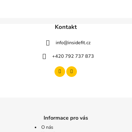
Kontakt
info
@
insidefit.cz
+420 792 737 873
Informace pro vás
O nás