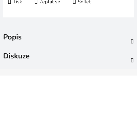
Tisk
Zeptat se
Sdílet
Popis
Diskuze
Z
á
p
a
t
í