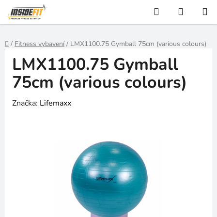
Přejít
Hledat
NÁKUP
na
KOŠÍK
obsah
Domů
/
Fitness vybavení
/
LMX1100.75 Gymball 75cm (various colours)
LMX1100.75 Gymball
75cm (various colours)
Značka:
Lifemaxx