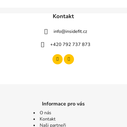
Kontakt
info
@
insidefit.cz
+420 792 737 873
Informace pro vás
O nás
Kontakt
Naši partneři