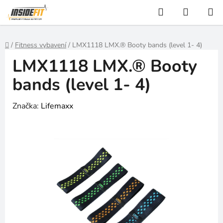
Přejít
Hledat
NÁKUP
na
KOŠÍK
obsah
Domů
/
Fitness vybavení
/
LMX1118 LMX.® Booty bands (level 1- 4)
LMX1118 LMX.® Booty
bands (level 1- 4)
Značka:
Lifemaxx