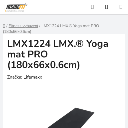
Přejít
Hledat
NÁKUP
na
KOŠÍK
obsah
Domů
/
Fitness vybavení
/
LMX1224 LMX.® Yoga mat PRO
(180x66x0.6cm)
LMX1224 LMX.® Yoga
mat PRO
(180x66x0.6cm)
Značka:
Lifemaxx