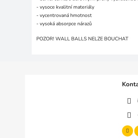
- vysoce kvalitní materiály
- vycentrovaná hmotnost
- vysoká absorpce nárazů
POZOR! WALL BALLS NELZE BOUCHAT
Z
á
Kont
p
a
t
í