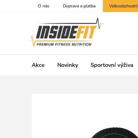
Přejít
O nás
Doprava a platba
Velkoobchodní
na
obsah
Akce
Novinky
Sportovní výživa