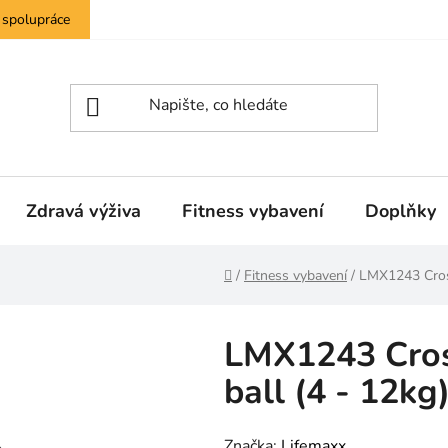
 spolupráce
Zdravá výživa
Fitness vybavení
Doplňky
Domů
/
Fitness vybavení
/
LMX1243 Cros
LMX1243 Cro
ball (4 - 12kg
Značka:
Lifemaxx