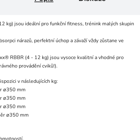
g) jsou ideální pro funkční fitness, trénink malých skupin
rpci nárazů, perfektní úchop a závaží vždy zůstane ve
® RBBR (4 - 12 kg) jsou vysoce kvalitní a vhodné pro
rávného provádění cviků!).
ozici v následujících kg:
měr ⌀350 mm
ěr ⌀350 mm
ěr ⌀350 mm
ůměr ⌀350 mm
 hmotností.