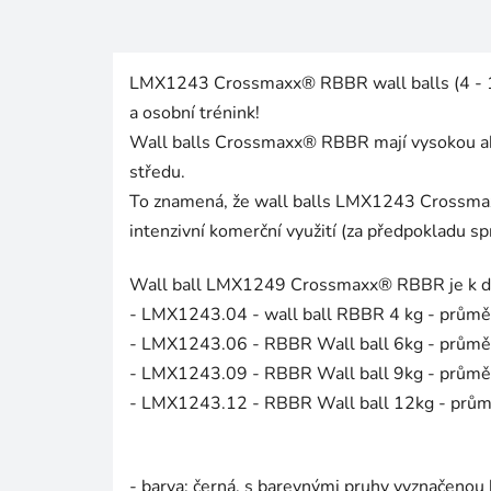
LMX1243 Crossmaxx® RBBR wall balls (4 - 12 k
a osobní trénink!
Wall balls Crossmaxx® RBBR mají vysokou abso
středu.
To znamená, že wall balls LMX1243 Crossmaxx
intenzivní komerční využití (za předpokladu sp
Wall ball LMX1249 Crossmaxx® RBBR je k disp
- LMX1243.04 - wall ball RBBR 4 kg - prů
- LMX1243.06 - RBBR Wall ball 6kg - prům
- LMX1243.09 - RBBR Wall ball 9kg - prům
- LMX1243.12 - RBBR Wall ball 12kg - pr
- barva: černá, s barevnými pruhy vyznačenou