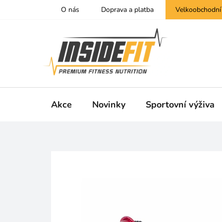
Přejít
O nás
Doprava a platba
Velkoobchodní
na
obsah
Akce
Novinky
Sportovní výživa