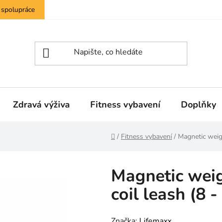
 spolupráce
Zdravá výživa
Fitness vybavení
Doplňky
Domů
/
Fitness vybavení
/
Magnetic weigh
Magnetic weig
coil leash (8 
Značka:
Lifemaxx