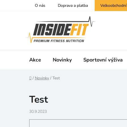
Přejít
O nás
Doprava a platba
Velkoobchodní
na
obsah
Akce
Novinky
Sportovní výživa
Domů
/
Novinky
/
Test
Test
30.9.2023