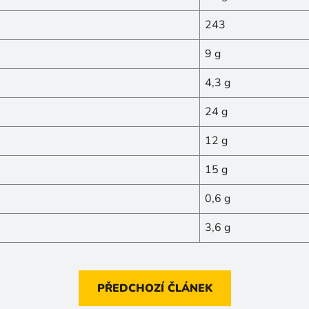
243
9 g
4,3 g
24 g
12 g
15 g
0,6 g
3,6 g
PŘEDCHOZÍ ČLÁNEK