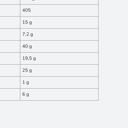
405
15 g
7,2 g
40 g
19,5 g
25 g
1 g
6 g