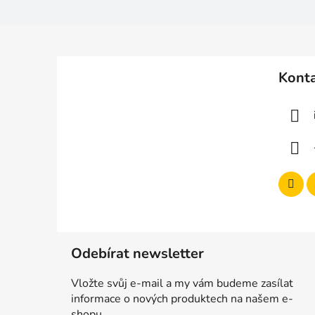
Z
á
Kont
p
a
t
í
Odebírat newsletter
Vložte svůj e-mail a my vám budeme zasílat
informace o nových produktech na našem e-
shopu.