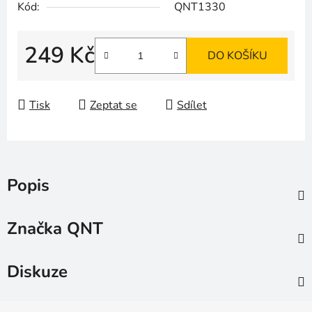
Kód:
QNT1330
249 Kč
DO KOŠÍKU
Měrná cena:
Tisk
Zeptat se
Sdílet
Popis
Značka
QNT
Diskuze
Z