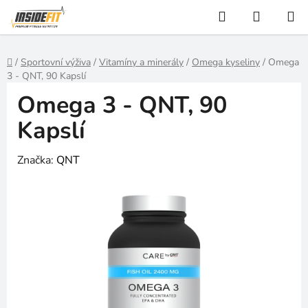
Přejít
Hledat
NÁKUP
na
KOŠÍK
obsah
Domů
/
Sportovní výživa
/
Vitamíny a minerály
/
Omega kyseliny
/
Omega
3 - QNT, 90 Kapslí
Omega 3 - QNT, 90
Kapslí
Značka:
QNT