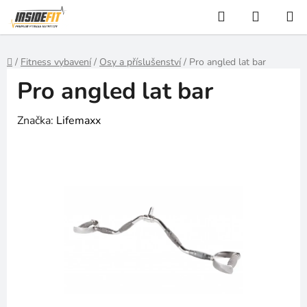
Přejít
Hledat
NÁKUP
na
KOŠÍK
obsah
Domů
/
Fitness vybavení
/
Osy a příslušenství
/
Pro angled lat bar
Pro angled lat bar
Značka:
Lifemaxx