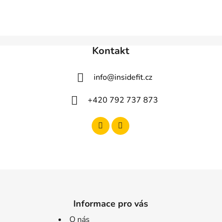
Kontakt
info
@
insidefit.cz
+420 792 737 873
Informace pro vás
O nás