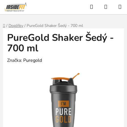
Přejít
Hledat
NÁKUP
na
KOŠÍK
obsah
Domů
/
Doplňky
/
PureGold Shaker Šedý - 700 ml
PureGold Shaker Šedý -
700 ml
Značka:
Puregold