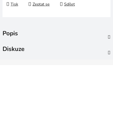
Tisk
Zeptat se
Sdílet
Popis
Diskuze
Z
á
p
a
t
í