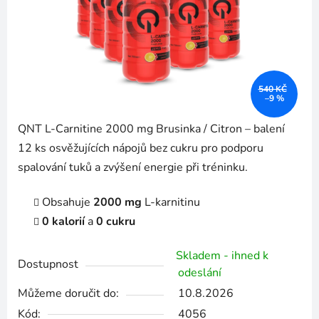
540 KČ
–9 %
QNT L-Carnitine 2000 mg Brusinka / Citron – balení
12 ks osvěžujících nápojů bez cukru pro podporu
spalování tuků a zvýšení energie při tréninku.
Obsahuje
2000 mg
L-karnitinu
0 kalorií
a
0 cukru
Skladem - ihned k
Dostupnost
odeslání
Můžeme doručit do:
10.8.2026
Kód:
4056