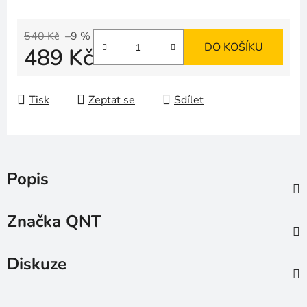
540 Kč
–9 %
DO KOŠÍKU
489 Kč
Měrná cena:
Tisk
Zeptat se
Sdílet
Popis
Značka
QNT
Diskuze