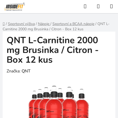
Přejít
Hledat
NÁKUP
na
KOŠÍK
obsah
Domů
/
Sportovní výživa
/
Nápoje
/
Sportovní a BCAA nápoje
/
QNT L-
Carnitine 2000 mg Brusinka / Citron - Box 12 kus
QNT L-Carnitine 2000
mg Brusinka / Citron -
Box 12 kus
Značka:
QNT