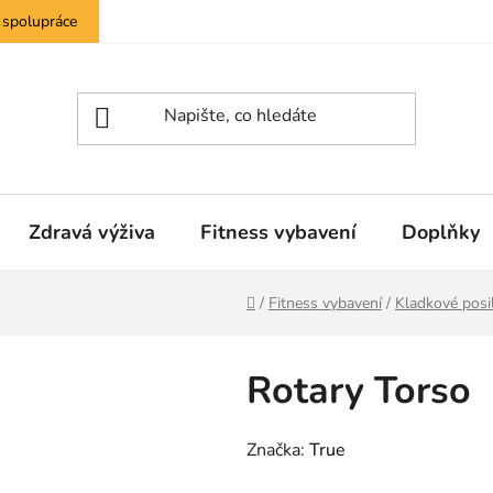
 spolupráce
Zdravá výživa
Fitness vybavení
Doplňky
Domů
/
Fitness vybavení
/
Kladkové posil
Rotary Torso
Značka:
True