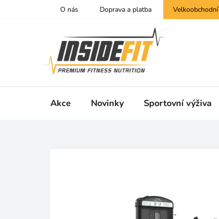
Přejít
O nás
Doprava a platba
Velkoobchodní
na
obsah
Akce
Novinky
Sportovní výživa