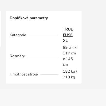
Doplňkové parametry
TRUE
Kategorie
FUSE
XL
89 cm x
117 cm
Rozměry
x 145
cm
182 kg /
Hmotnost stroje
219 kg