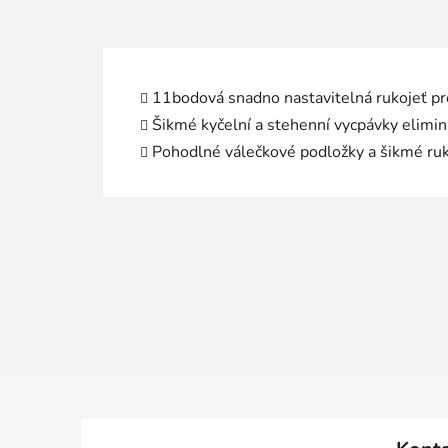
11bodová snadno nastavitelná rukojeť pr
Šikmé kyčelní a stehenní vycpávky eliminu
Pohodlné válečkové podložky a šikmé ruk
Z
á