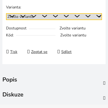
Varianta:
Dostupnost
Zvolte variantu
Kód:
Zvolte variantu
Tisk
Zeptat se
Sdílet
Popis
Diskuze
Z