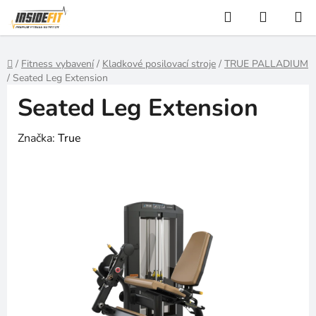
Přejít
Hledat
NÁKUP
na
KOŠÍK
obsah
Domů
/
Fitness vybavení
/
Kladkové posilovací stroje
/
TRUE PALLADIUM
/
Seated Leg Extension
Seated Leg Extension
Značka:
True