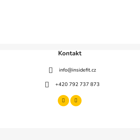
Kontakt
info
@
insidefit.cz
+420 792 737 873