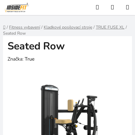
Přejít
Hledat
NÁKUP
na
KOŠÍK
obsah
Domů
/
Fitness vybavení
/
Kladkové posilovací stroje
/
TRUE FUSE XL
/
Seated Row
Seated Row
Značka:
True