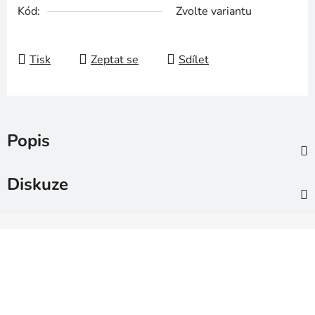
Kód:
Zvolte variantu
Tisk
Zeptat se
Sdílet
Popis
Diskuze
Z
á
p
a
t
í