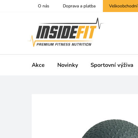
Přejít
O nás
Doprava a platba
Velkoobchodní
na
obsah
Akce
Novinky
Sportovní výživa