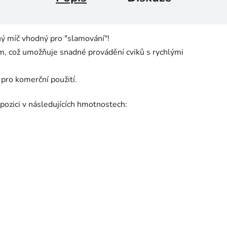
ný míč vhodný pro "slamování"!
m, což umožňuje snadné provádění cviků s rychlými
pro komerční použití.
spozici v následujících hmotnostech: