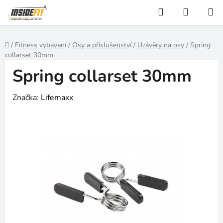
Přejít
Hledat
NÁKUP
na
KOŠÍK
obsah
Domů
/
Fitness vybavení
/
Osy a příslušenství
/
Uzávěry na osy
/
Spring
collarset 30mm
Spring collarset 30mm
Značka:
Lifemaxx