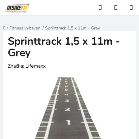
Přejít
Hledat
NÁKUP
na
KOŠÍK
obsah
Domů
/
Fitness vybavení
/
Sprinttrack 1,5 x 11m - Grey
Sprinttrack 1,5 x 11m -
Grey
Značka:
Lifemaxx