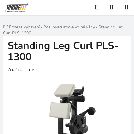
Přejít
Hledat
NÁKUP
na
KOŠÍK
obsah
Domů
/
Fitness vybavení
/
Posilovací stroje volné váhy
/
Standing Leg
Curl PLS-1300
Standing Leg Curl PLS-
1300
Značka:
True