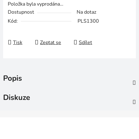
Položka byla vyprodána…
Dostupnost
Na dotaz
Kód:
PLS1300
Tisk
Zeptat se
Sdílet
Popis
Diskuze
Z
á
p
a