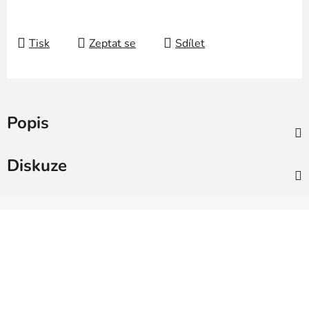
Tisk
Zeptat se
Sdílet
Popis
Diskuze
Z
á
p
a
t
í