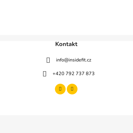
Kontakt
info
@
insidefit.cz
+420 792 737 873