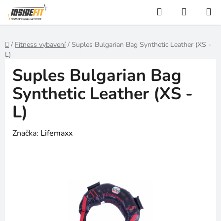
Přejít
Hledat
NÁKUP
na
KOŠÍK
obsah
Domů
/
Fitness vybavení
/
Suples Bulgarian Bag Synthetic Leather (XS -
L)
Suples Bulgarian Bag
Synthetic Leather (XS -
L)
Značka:
Lifemaxx