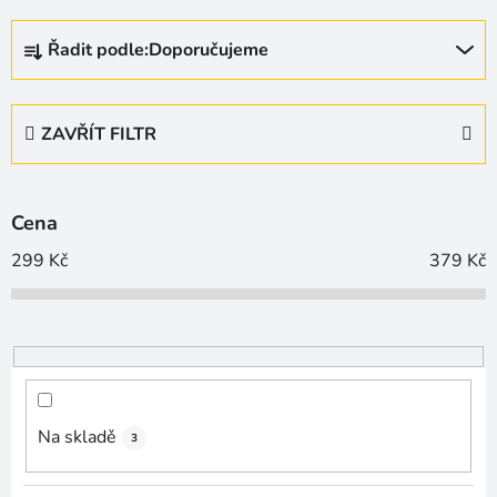
Ř
Řadit podle:
Doporučujeme
a
z
e
ZAVŘÍT FILTR
n
í
p
Cena
r
o
299
Kč
379
Kč
d
u
k
t
ů
Na skladě
3