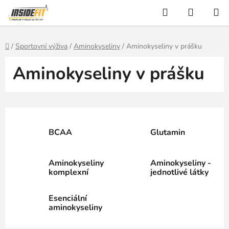
Přejít
Hledat
NÁKUP
na
KOŠÍK
obsah
Domů
/
Sportovní výživa
/
Aminokyseliny
/
Aminokyseliny v prášku
Aminokyseliny v prášku
BCAA
Glutamin
Aminokyseliny
Aminokyseliny -
komplexní
jednotlivé látky
Esenciální
aminokyseliny