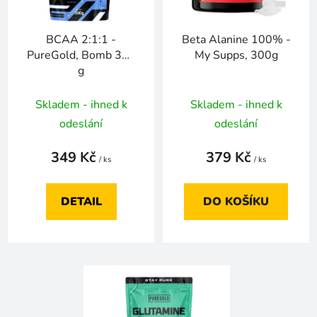
p
r
BCAA 2:1:1 -
Beta Alanine 100% -
o
PureGold, Bomb 300
My Supps, 300g
d
g
u
k
Skladem - ihned k
Skladem - ihned k
t
odeslání
odeslání
ů
349 Kč
379 Kč
/ ks
/ ks
DETAIL
DO KOŠÍKU