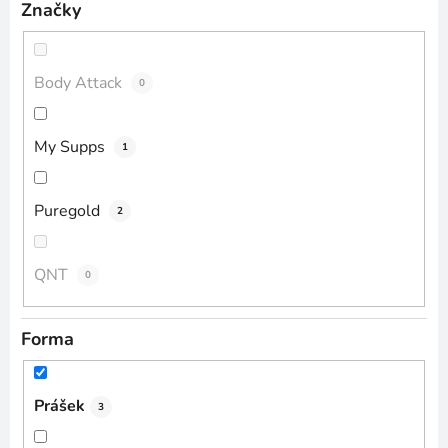
Značky
Body Attack
0
My Supps
1
Puregold
2
QNT
0
Forma
Prášek
3