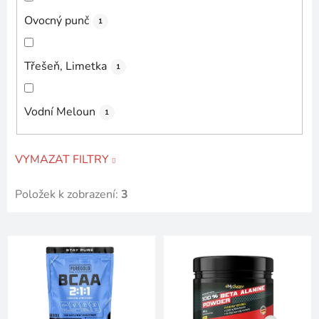
Ovocný punč
1
Třešeň, Limetka
1
Vodní Meloun
1
VYMAZAT FILTRY
Položek k zobrazení:
3
V
ý
p
i
s