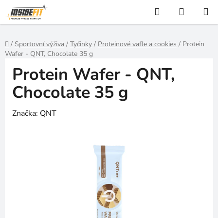
Přejít
Hledat
NÁKUP
na
KOŠÍK
obsah
Domů
/
Sportovní výživa
/
Tyčinky
/
Proteinové vafle a cookies
/
Protein
Wafer - QNT, Chocolate 35 g
Protein Wafer - QNT,
Chocolate 35 g
Značka:
QNT