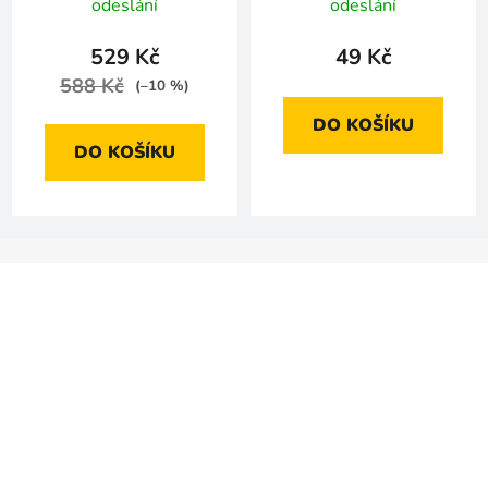
odeslání
odeslání
529 Kč
49 Kč
588 Kč
(–10 %)
DO KOŠÍKU
DO KOŠÍKU
Z
á
p
a
t
í