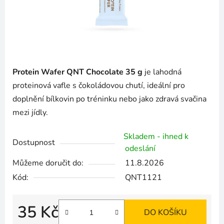
Protein Wafer QNT Chocolate 35 g
je lahodná
proteinová vafle s čokoládovou chutí, ideální pro
doplnění bílkovin po tréninku nebo jako zdravá svačina
mezi jídly.
Skladem - ihned k
Dostupnost
odeslání
Můžeme doručit do:
11.8.2026
Kód:
QNT1121
35 Kč
DO KOŠÍKU