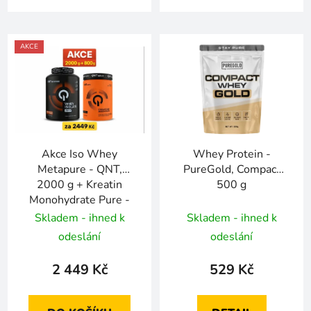
AKCE
Akce Iso Whey
Whey Protein -
Metapure - QNT,
PureGold, Compact
2000 g + Kreatin
500 g
Monohydrate Pure -
QNT, 800 g za 2449
Skladem - ihned k
Skladem - ihned k
Kč
odeslání
odeslání
2 449 Kč
529 Kč