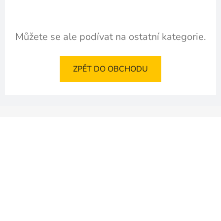
Můžete se ale podívat na ostatní kategorie.
ZPĚT DO OBCHODU
Z
á
p
a
t
í