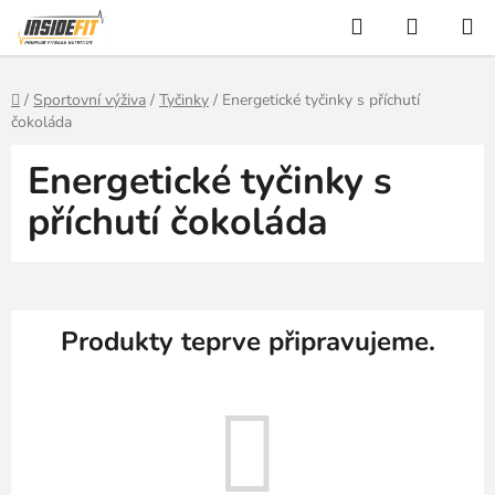
Přejít
Hledat
NÁKUP
na
KOŠÍK
obsah
Domů
/
Sportovní výživa
/
Tyčinky
/
Energetické tyčinky s příchutí
čokoláda
Energetické tyčinky s
příchutí čokoláda
Produkty teprve připravujeme.