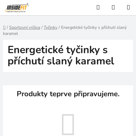
Přejít
Hledat
NÁKUP
na
KOŠÍK
obsah
Domů
/
Sportovní výživa
/
Tyčinky
/
Energetické tyčinky s příchutí slaný
karamel
Energetické tyčinky s
příchutí slaný karamel
Produkty teprve připravujeme.