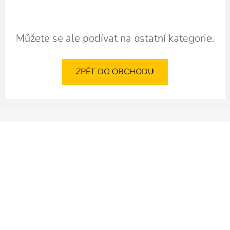
Můžete se ale podívat na ostatní kategorie.
ZPĚT DO OBCHODU
Z
á
p
a
t
í