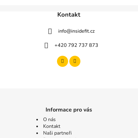
ý
p
Kontakt
i
s
u
info
@
insidefit.cz
+420 792 737 873
Informace pro vás
O nás
Kontakt
Naši partneři