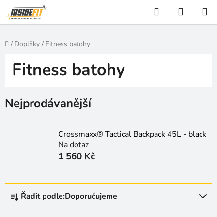
Přejít
Hledat
NÁKUP
na
KOŠÍK
obsah
Domů
/
Doplňky
/
Fitness batohy
Fitness batohy
Nejprodávanější
Crossmaxx® Tactical Backpack 45L - black
Na dotaz
1 560 Kč
Ř
Řadit podle:
Doporučujeme
a
z