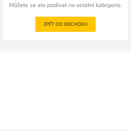
Můžete se ale podívat na ostatní kategorie.
ZPĚT DO OBCHODU
Z
á
p
a
t
í