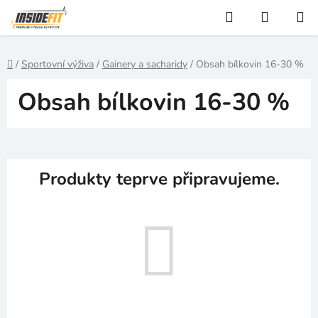
Přejít
Hledat
NÁKUP
na
KOŠÍK
obsah
Domů
/
Sportovní výživa
/
Gainery a sacharidy
/
Obsah bílkovin 16-30 %
Obsah bílkovin 16-30 %
Produkty teprve připravujeme.