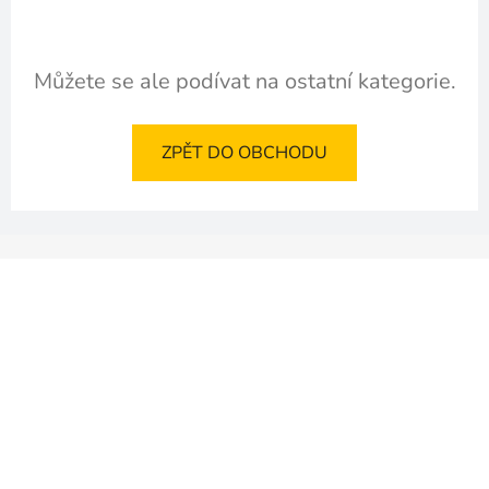
Můžete se ale podívat na ostatní kategorie.
ZPĚT DO OBCHODU
Z
á
p
a
t
í