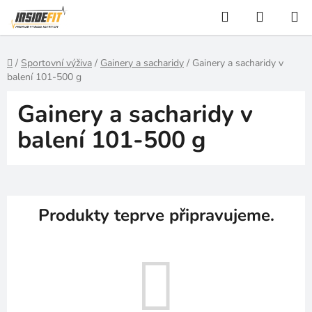
Přejít
Hledat
NÁKUP
na
KOŠÍK
obsah
Domů
/
Sportovní výživa
/
Gainery a sacharidy
/
Gainery a sacharidy v
balení 101-500 g
Gainery a sacharidy v
balení 101-500 g
Produkty teprve připravujeme.