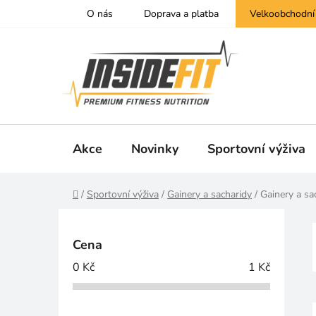
Přejít
O nás
Doprava a platba
Velkoobchodní
na
obsah
Akce
Novinky
Sportovní výživa
Domů
/
Sportovní výživa
/
Gainery a sacharidy
/
Gainery a sa
P
o
Cena
s
0
Kč
1
Kč
t
r
a