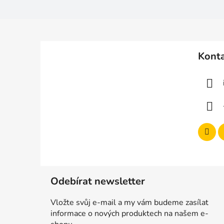
Z
á
Kont
p
a
t
í
Odebírat newsletter
Vložte svůj e-mail a my vám budeme zasílat
informace o nových produktech na našem e-