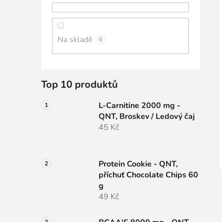
n
n
í
Na skladě
0
p
a
n
e
Top 10 produktů
l
L-Carnitine 2000 mg -
QNT, Broskev / Ledový čaj
45 Kč
Protein Cookie - QNT,
příchuť Chocolate Chips 60
g
49 Kč