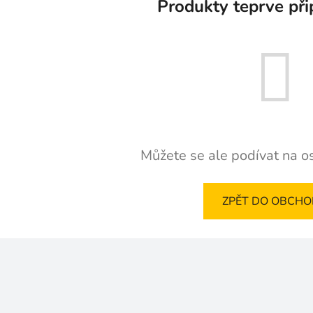
Produkty teprve při
Můžete se ale podívat na os
ZPĚT DO OBCH