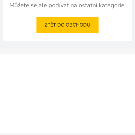
Můžete se ale podívat na ostatní kategorie.
ZPĚT DO OBCHODU
Z
á
p
a
t
í