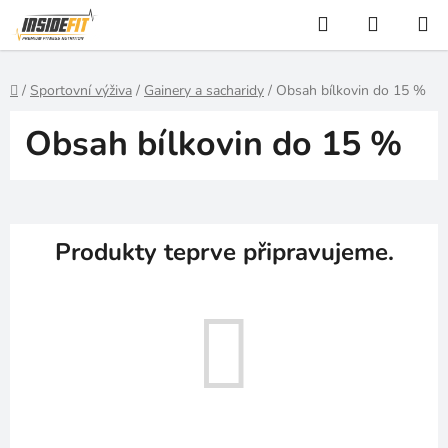
Přejít
Hledat
NÁKUP
na
KOŠÍK
obsah
Domů
/
Sportovní výživa
/
Gainery a sacharidy
/
Obsah bílkovin do 15 %
Obsah bílkovin do 15 %
Produkty teprve připravujeme.