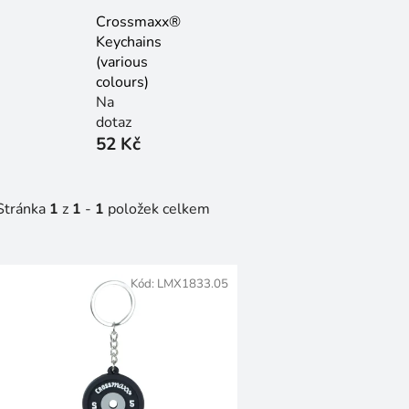
Crossmaxx®
Keychains
(various
colours)
Na
dotaz
52 Kč
Stránka
1
z
1
-
1
položek celkem
V
ý
Kód:
LMX1833.05
p
s
p
r