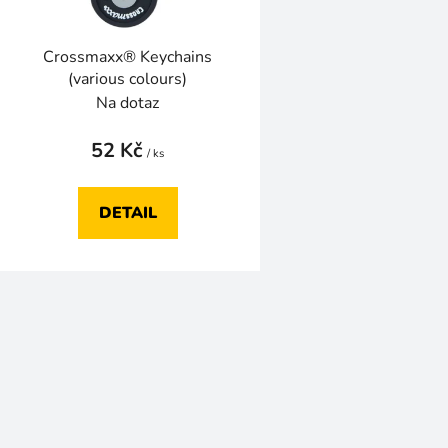
o
d
Crossmaxx® Keychains
u
(various colours)
k
Na dotaz
t
52 Kč
ů
/ ks
DETAIL
O
v
l
á
d
a
c