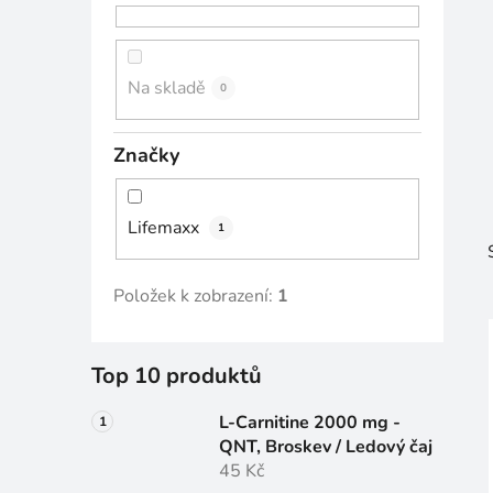
n
n
í
Na skladě
0
p
a
Značky
n
e
l
Lifemaxx
1
Položek k zobrazení:
1
Top 10 produktů
i
L-Carnitine 2000 mg -
QNT, Broskev / Ledový čaj
45 Kč