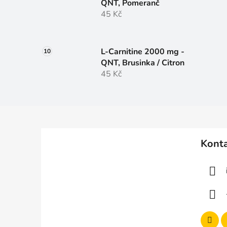
QNT, Pomeranč
45 Kč
L-Carnitine 2000 mg -
QNT, Brusinka / Citron
45 Kč
Z
á
Kont
p
a
t
í