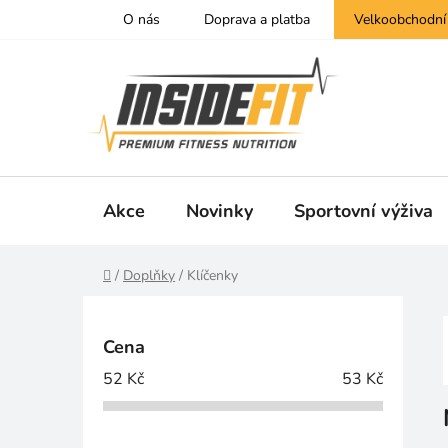
Přejít
O nás
Doprava a platba
Velkoobchodní
na
obsah
Akce
Novinky
Sportovní výživa
Domů
/
Doplňky
/
Klíčenky
P
o
Cena
s
52
Kč
53
Kč
t
r
a