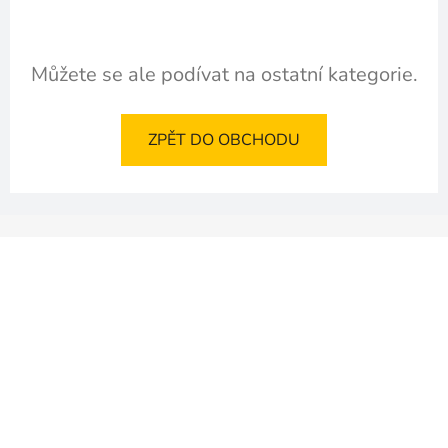
Můžete se ale podívat na ostatní kategorie.
ZPĚT DO OBCHODU
Z
á
p
a
t
í