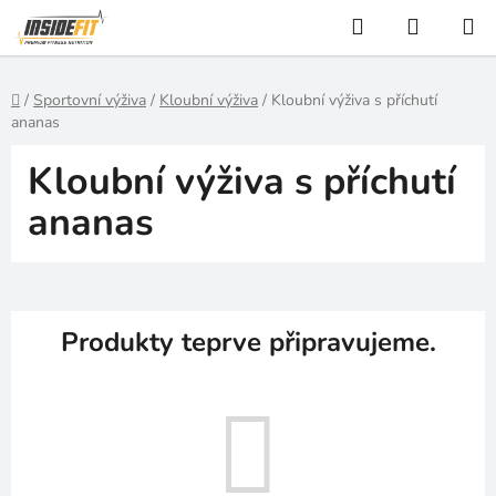
Přejít
Hledat
NÁKUP
na
KOŠÍK
obsah
Domů
/
Sportovní výživa
/
Kloubní výživa
/
Kloubní výživa s příchutí
ananas
Kloubní výživa s příchutí
ananas
Produkty teprve připravujeme.