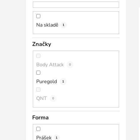
n
n
í
Na skladě
1
p
i
a
Značky
n
e
l
Body Attack
0
Puregold
1
QNT
0
Forma
Prášek
1