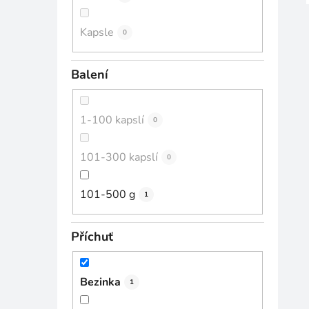
Kapsle
0
Balení
1-100 kapslí
0
101-300 kapslí
0
101-500 g
1
Příchuť
Bezinka
1