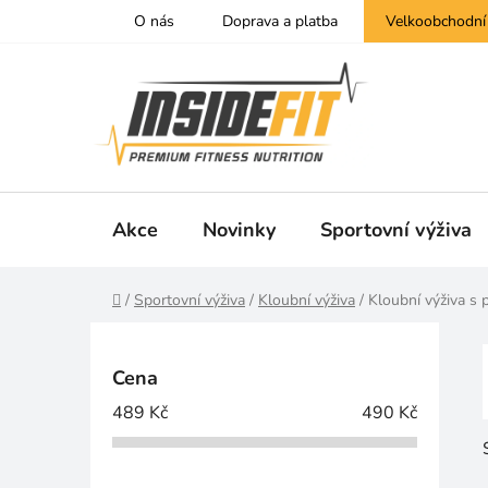
Přejít
O nás
Doprava a platba
Velkoobchodní
na
obsah
Akce
Novinky
Sportovní výživa
Domů
/
Sportovní výživa
/
Kloubní výživa
/
Kloubní výživa s p
P
o
Cena
s
489
Kč
490
Kč
t
r
a