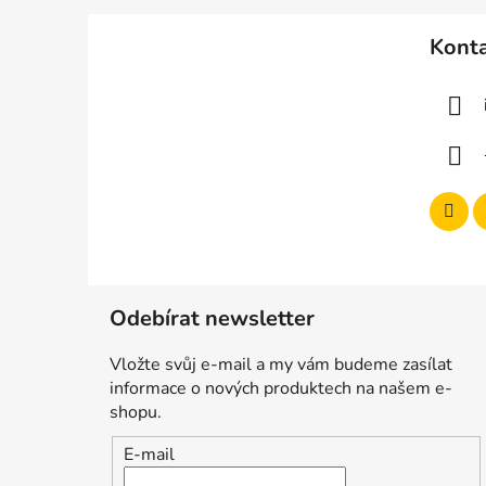
Z
á
Kont
p
a
t
í
Odebírat newsletter
Vložte svůj e-mail a my vám budeme zasílat
informace o nových produktech na našem e-
shopu.
E-mail