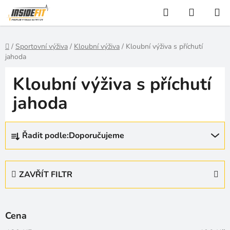
Přejít
Hledat
NÁKUP
na
KOŠÍK
obsah
Domů
/
Sportovní výživa
/
Kloubní výživa
/
Kloubní výživa s příchutí
jahoda
Kloubní výživa s příchutí
jahoda
Ř
Řadit podle:
Doporučujeme
a
z
e
ZAVŘÍT FILTR
n
í
p
Cena
r