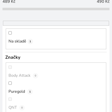
o
489
Kč
490
Kč
d
u
k
t
ů
Na skladě
1
Značky
Body Attack
0
Puregold
1
QNT
0