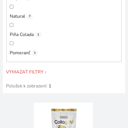
Natural
7
Piňa Colada
1
Pomeranč
1
VYMAZAT FILTRY
Položek k zobrazení:
1
V
ý
p
i