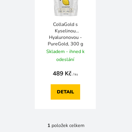
s
p
r
CollaGold s
o
Kyselinou
d
Hyaluronovou -
u
PureGold, 300 g
k
Skladem - ihned k
t
odeslání
ů
489 Kč
/ ks
DETAIL
1
položek celkem
O