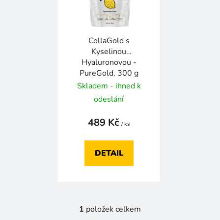
s
p
r
CollaGold s
o
Kyselinou
d
Hyaluronovou -
u
PureGold, 300 g
k
Skladem - ihned k
t
odeslání
ů
489 Kč
/ ks
DETAIL
1
položek celkem
O