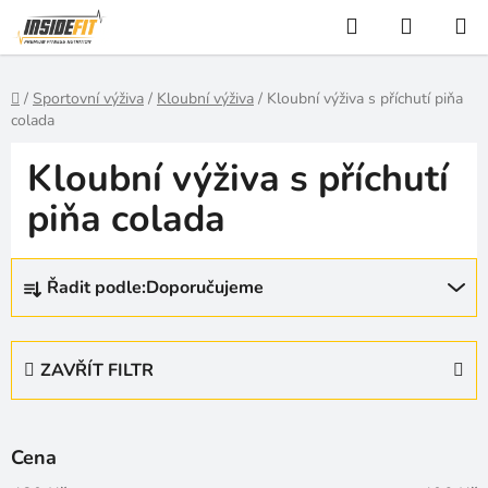
Přejít
Hledat
NÁKUP
na
KOŠÍK
obsah
Domů
/
Sportovní výživa
/
Kloubní výživa
/
Kloubní výživa s příchutí piňa
colada
Kloubní výživa s příchutí
piňa colada
Ř
Řadit podle:
Doporučujeme
a
z
e
ZAVŘÍT FILTR
n
í
p
Cena
r