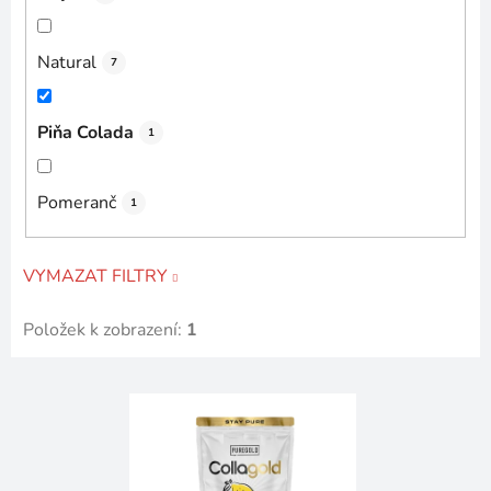
Natural
7
Piňa Colada
1
Pomeranč
1
VYMAZAT FILTRY
Položek k zobrazení:
1
V
ý
p
i