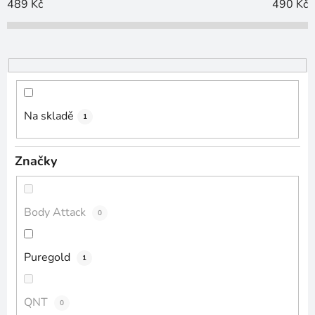
o
489
Kč
490
Kč
d
u
k
t
ů
Na skladě
1
Značky
Body Attack
0
Puregold
1
QNT
0