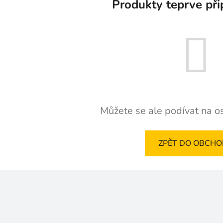
Produkty teprve při
Můžete se ale podívat na os
ZPĚT DO OBCH