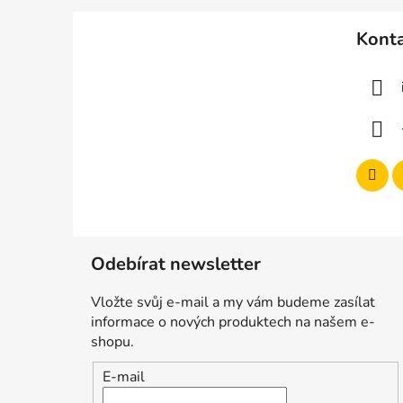
Z
á
Kont
p
a
t
í
Odebírat newsletter
Vložte svůj e-mail a my vám budeme zasílat
informace o nových produktech na našem e-
shopu.
E-mail