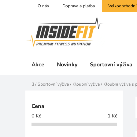
Přejít
O nás
Doprava a platba
Velkoobchodní
na
obsah
Akce
Novinky
Sportovní výživa
Domů
/
Sportovní výživa
/
Kloubní výživa
/
Kloubní výživa s 
P
o
Cena
s
0
Kč
1
Kč
t
r
a