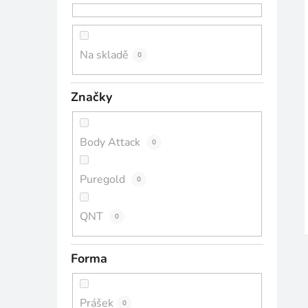
n
n
í
Na skladě
0
p
a
Značky
n
e
l
Body Attack
0
Puregold
0
QNT
0
Forma
Prášek
0