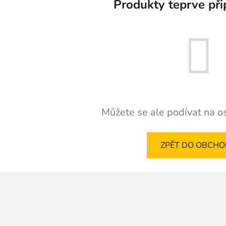
Produkty teprve při
Můžete se ale podívat na os
ZPĚT DO OBCH