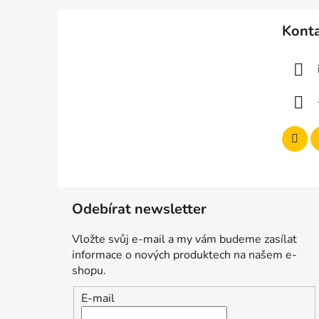
Z
á
Kont
p
a
t
í
Odebírat newsletter
Vložte svůj e-mail a my vám budeme zasílat
informace o nových produktech na našem e-
shopu.
E-mail