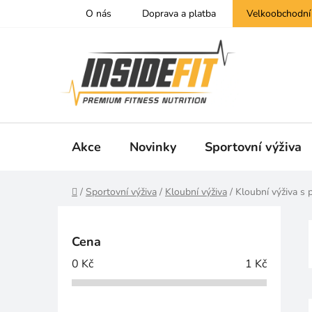
Přejít
O nás
Doprava a platba
Velkoobchodní
na
obsah
Akce
Novinky
Sportovní výživa
Domů
/
Sportovní výživa
/
Kloubní výživa
/
Kloubní výživa s p
P
o
Cena
s
0
Kč
1
Kč
t
r
a