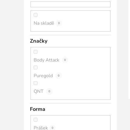
n
n
í
Na skladě
0
p
a
Značky
n
e
l
Body Attack
0
Puregold
0
QNT
0
Forma
Prášek
0